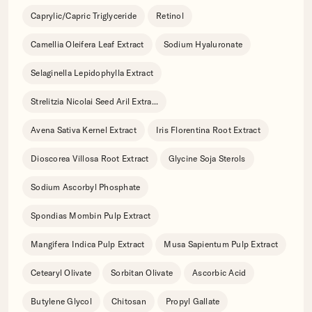
Caprylic/Capric Triglyceride
Retinol
Camellia Oleifera Leaf Extract
Sodium Hyaluronate
Selaginella Lepidophylla Extract
Strelitzia Nicolai Seed Aril Extra
...
Avena Sativa Kernel Extract
Iris Florentina Root Extract
Dioscorea Villosa Root Extract
Glycine Soja Sterols
Sodium Ascorbyl Phosphate
Spondias Mombin Pulp Extract
Mangifera Indica Pulp Extract
Musa Sapientum Pulp Extract
Cetearyl Olivate
Sorbitan Olivate
Ascorbic Acid
Butylene Glycol
Chitosan
Propyl Gallate