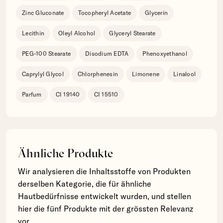
Zinc Gluconate
Tocopheryl Acetate
Glycerin
Lecithin
Oleyl Alcohol
Glyceryl Stearate
PEG-100 Stearate
Disodium EDTA
Phenoxyethanol
Caprylyl Glycol
Chlorphenesin
Limonene
Linalool
Parfum
CI 19140
CI 15510
Ähnliche Produkte
Wir analysieren die Inhaltsstoffe von Produkten
derselben Kategorie, die für ähnliche
Hautbedürfnisse entwickelt wurden, und stellen
hier die fünf Produkte mit der grössten Relevanz
vor.