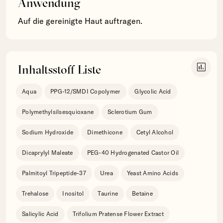
Anwendung
Auf die gereinigte Haut auftragen.
insert_chart
Inhaltsstoff Liste
Aqua
PPG-12/SMDI Copolymer
Glycolic Acid
Polymethylsilsesquioxane
Sclerotium Gum
Sodium Hydroxide
Dimethicone
Cetyl Alcohol
Dicaprylyl Maleate
PEG-40 Hydrogenated Castor Oil
Palmitoyl Tripeptide-37
Urea
Yeast Amino Acids
Trehalose
Inositol
Taurine
Betaine
Salicylic Acid
Trifolium Pratense Flower Extract