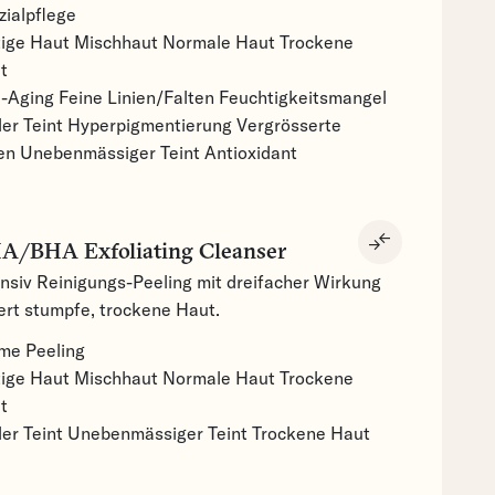
zialpflege
tige Haut
Mischhaut
Normale Haut
Trockene
t
i-Aging
Feine Linien/Falten
Feuchtigkeitsmangel
ler Teint
Hyperpigmentierung
Vergrösserte
en
Unebenmässiger Teint
Antioxidant
compare_arrows
A/BHA Exfoliating Cleanser
ensiv Reinigungs-Peeling mit dreifacher Wirkung
iert stumpfe, trockene Haut.
eme
Peeling
tige Haut
Mischhaut
Normale Haut
Trockene
t
ler Teint
Unebenmässiger Teint
Trockene Haut