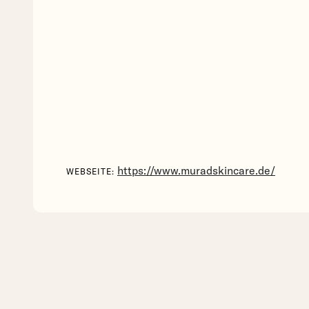
https://www.muradskincare.de/
WEBSEITE:
The Libe
Vergle