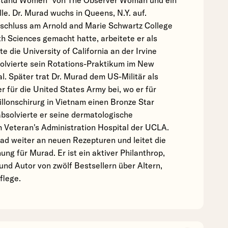
stand Women" von The Observer Woman und ein
le. Dr. Murad wuchs in Queens, N.Y. auf.
schluss am Arnold and Marie Schwartz College
h Sciences gemacht hatte, arbeitete er als
 die University of California an der Irvine
solvierte sein Rotations-Praktikum im New
. Später trat Dr. Murad dem US-Militär als
r für die United States Army bei, wo er für
illonschirurg in Vietnam einen Bronze Star
absolvierte er seine dermatologische
 Veteran's Administration Hospital der UCLA.
ad weiter an neuen Rezepturen und leitet die
g für Murad. Er ist ein aktiver Philanthrop,
und Autor von zwölf Bestsellern über Altern,
flege.