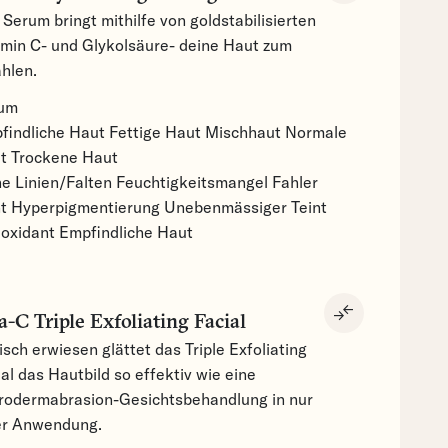
Serum bringt mithilfe von goldstabilisierten
amin C- und Glykolsäure- deine Haut zum
ahlen.
um
findliche Haut
Fettige Haut
Mischhaut
Normale
ut
Trockene Haut
ne Linien/Falten
Feuchtigkeitsmangel
Fahler
nt
Hyperpigmentierung
Unebenmässiger Teint
ioxidant
Empfindliche Haut
compare_arrows
a-C Triple Exfoliating Facial
isch erwiesen glättet das Triple Exfoliating
al das Hautbild so effektiv wie eine
rodermabrasion-Gesichtsbehandlung in nur
er Anwendung.