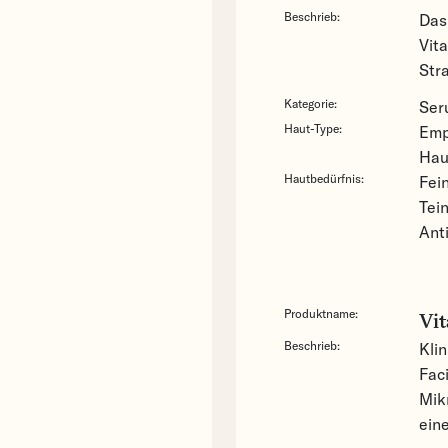
Beschrieb:
Das 
Vit
Str
Kategorie:
Ser
Haut-Type:
Emp
Ha
Hautbedürfnis:
Fei
Tei
Ant
Produktname:
Vit
Beschrieb:
Klin
Faci
Mik
ein