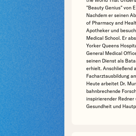
the World That Under
"Beauty Genius" von El
Nachdem er seinen Ab
of Pharmacy and Healt
Apotheker und besuchte
Medical School. Er ab
Yorker Queens Hospital
General Medical Office
seinen Dienst als Bata
erhielt. Anschließend 
Facharztausbildung am
Heute arbeitet Dr. Mur
bahnbrechende Forschun
inspirierender Redner 
Gesundheit und Hautp