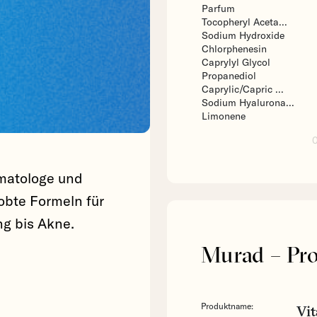
Parfum
Tocopheryl Aceta...
Sodium Hydroxide
Chlorphenesin
Caprylyl Glycol
Propanediol
Caprylic/Capric ...
Sodium Hyalurona...
Limonene
matologe und
obte Formeln für
ng bis Akne.
Murad – Pr
Produktname:
Vit