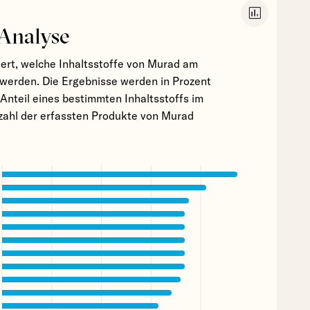
insert_chart
 Analyse
iert, welche Inhaltsstoffe von Murad am
werden. Die Ergebnisse werden in Prozent
Anteil eines bestimmten Inhaltsstoffs im
zahl der erfassten Produkte von Murad