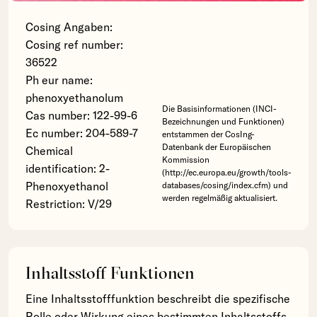
Cosing Angaben:
Cosing ref number:
36522
Ph eur name:
phenoxyethanolum
Die Basisinformationen (INCI-
Cas number: 122-99-6
Bezeichnungen und Funktionen)
Ec number: 204-589-7
entstammen der CosIng-
Datenbank der Europäischen
Chemical
Kommission
identification: 2-
(http://ec.europa.eu/growth/tools-
Phenoxyethanol
databases/cosing/index.cfm) und
werden regelmäßig aktualisiert.
Restriction: V/29
Inhaltsstoff Funktionen
Eine Inhaltsstofffunktion beschreibt die spezifische
Rolle oder Wirkung eines bestimmten Inhaltsstoffs