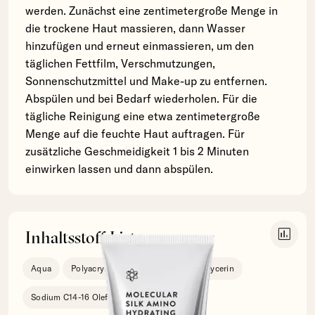
werden. Zunächst eine zentimetergroße Menge in
die trockene Haut massieren, dann Wasser
hinzufügen und erneut einmassieren, um den
täglichen Fettfilm, Verschmutzungen,
Sonnenschutzmittel und Make-up zu entfernen.
Abspülen und bei Bedarf wiederholen. Für die
tägliche Reinigung eine etwa zentimetergroße
Menge auf die feuchte Haut auftragen. Für
zusätzliche Geschmeidigkeit 1 bis 2 Minuten
einwirken lassen und dann abspülen.
insert_chart
Inhaltsstoff Liste
Aqua
Polyacrylate-1 Crosspolymer
Glycerin
Sodium C14-16 Olefin Sulfonate