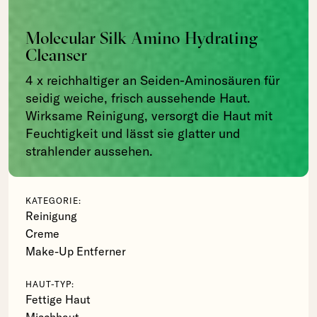
Molecular Silk Amino Hydrating
Cleanser
4 x reichhaltiger an Seiden-Aminosäuren für
seidig weiche, frisch aussehende Haut.
Wirksame Reinigung, versorgt die Haut mit
Feuchtigkeit und lässt sie glatter und
strahlender aussehen.
KATEGORIE:
Reinigung
Creme
Make-Up Entferner
HAUT-TYP:
Fettige Haut
Mischhaut