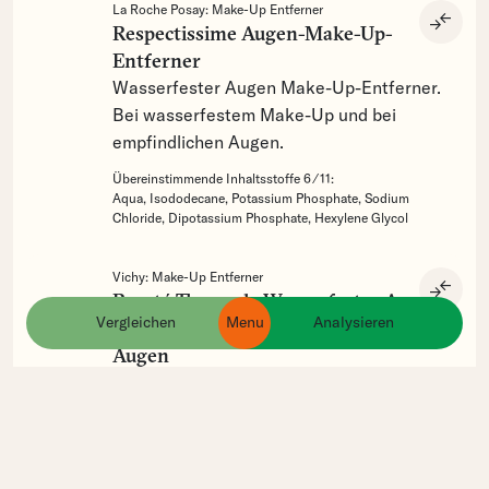
La Roche Posay:
Make-Up Entferner
compare_arrows
Respectissime Augen-Make-Up-
Entferner
Wasserfester Augen Make-Up-Entferner.
Bei wasserfestem Make-Up und bei
empfindlichen Augen.
Übereinstimmende Inhaltsstoffe 6 ⁄ 11:
Aqua,
Isododecane,
Potassium Phosphate,
Sodium
Chloride,
Dipotassium Phosphate,
Hexylene Glycol
Vichy:
Make-Up Entferner
compare_arrows
Pureté Thermale Wasserfester Augen-
Vergleichen
Menu
Analysieren
ingredients
products
brands
Make-up-Entferner für empfindliche
Augen
Entfernt selbst langanhaltendes und
wasserfestes Augen-Make-up. Schützt
vor Wimpernbruch dank des stärkenden
Komplexes.