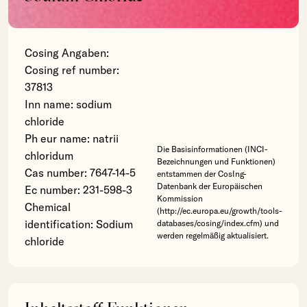
Cosing Angaben:
Cosing ref number:
37813
Inn name: sodium
chloride
Ph eur name: natrii
Die Basisinformationen (INCI-
chloridum
Bezeichnungen und Funktionen)
Cas number: 7647-14-5
entstammen der CosIng-
Datenbank der Europäischen
Ec number: 231-598-3
Kommission
Chemical
(http://ec.europa.eu/growth/tools-
identification: Sodium
databases/cosing/index.cfm) und
werden regelmäßig aktualisiert.
chloride