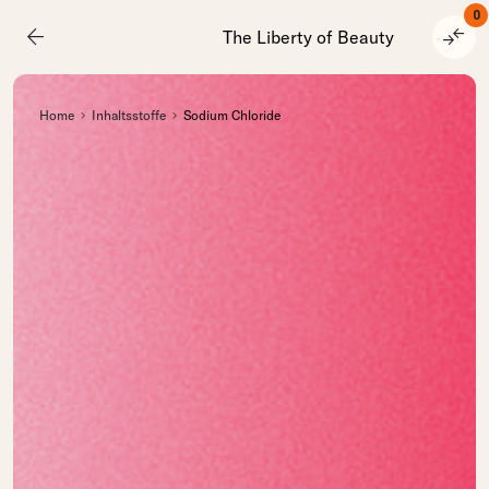
0
arrow_back
compare_arrows
The Liberty of Beauty
Home
Inhaltsstoffe
Sodium Chloride