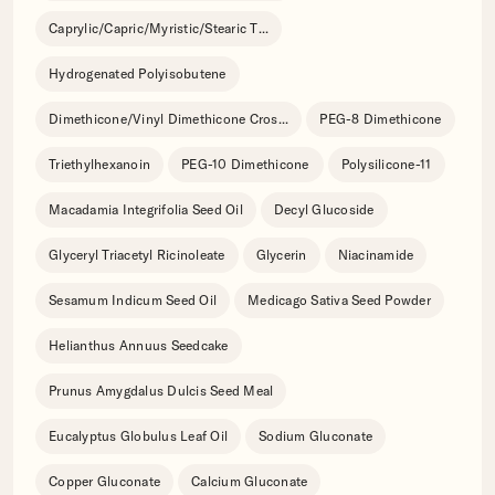
Caprylic/Capric/Myristic/Stearic T
...
Hydrogenated Polyisobutene
Dimethicone/Vinyl Dimethicone Cros
...
PEG-8 Dimethicone
Triethylhexanoin
PEG-10 Dimethicone
Polysilicone-11
Macadamia Integrifolia Seed Oil
Decyl Glucoside
Glyceryl Triacetyl Ricinoleate
Glycerin
Niacinamide
Sesamum Indicum Seed Oil
Medicago Sativa Seed Powder
Helianthus Annuus Seedcake
Prunus Amygdalus Dulcis Seed Meal
Eucalyptus Globulus Leaf Oil
Sodium Gluconate
Copper Gluconate
Calcium Gluconate