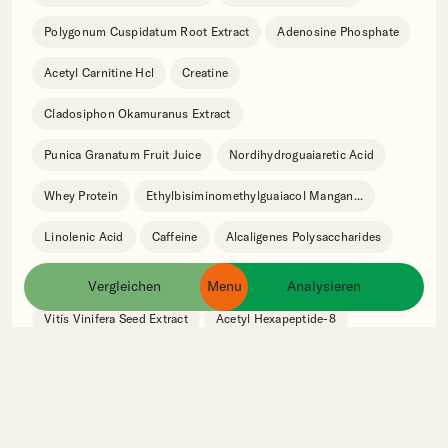
Polygonum Cuspidatum Root Extract
Adenosine Phosphate
Acetyl Carnitine Hcl
Creatine
Cladosiphon Okamuranus Extract
Punica Granatum Fruit Juice
Nordihydroguaiaretic Acid
Whey Protein
Ethylbisiminomethylguaiacol Mangan
...
Linolenic Acid
Caffeine
Alcaligenes Polysaccharides
Gelidiella Acerosa Extract
Dipotassium Glycyrrhizate
Vergleichen
Menu
Analysieren
ingredients
products
brands
Vitis Vinifera Seed Extract
Acetyl Hexapeptide-8
Glycine Soja Seed Extract
Gold
Hydrolyzed Soy Protein
Hydrogenated Lecithin
Phenyl Trimethicone
Ammonium Acryloyldimethyltaurate/B
...
Isododecane