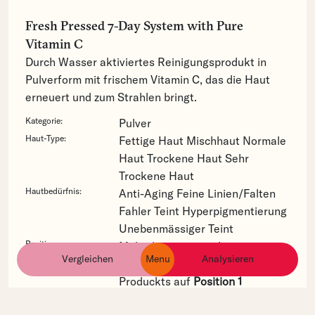
Fresh Pressed 7-Day System with Pure
Vitamin C
Durch Wasser aktiviertes Reinigungsprodukt in
Pulverform mit frischem Vitamin C, das die Haut
erneuert und zum Strahlen bringt.
Kategorie:
Pulver
Haut-Type:
Fettige Haut
Mischhaut
Normale
Haut
Trockene Haut
Sehr
Trockene Haut
Hautbedürfnis:
Anti-Aging
Feine Linien/Falten
Fahler Teint
Hyperpigmentierung
Unebenmässiger Teint
Position:
Maltodextrin ist in der
Vergleichen
Menu
Analysieren
ingredients
products
brands
Inhaltsstoff-Liste dieses
Produckts auf
Position 1