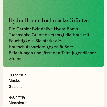
Hydra Bomb Tuchmaske Grüntee
Die Garnier SkinActive Hydra Bomb
Tuchmaske Grüntee versorgt die Haut mit
Feuchtigkeit. Sie stärkt die
Hautschutzbarriere gegen äußere
Belastungen und lässt den Teint jugendlicher
wirken.
KATEGORIE:
Masken
Gesicht
HAUT-TYP:
Mischhaut