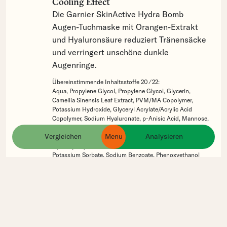
Cooling Effect
Die Garnier SkinActive Hydra Bomb
Augen-Tuchmaske mit Orangen-Extrakt
und Hyaluronsäure reduziert Tränensäcke
und verringert unschöne dunkle
Augenringe.
Übereinstimmende Inhaltsstoffe 20 ⁄ 22:
Aqua,
Propylene Glycol,
Propylene Glycol,
Glycerin,
Camellia Sinensis Leaf Extract,
PVM/MA Copolymer,
Potassium Hydroxide,
Glyceryl Acrylate/Acrylic Acid
Copolymer,
Sodium Hyaluronate,
p-Anisic Acid,
Mannose,
Dipotassium Glycyrrhizate,
Hydrogenated Starch
Vergleichen
Menu
Analysieren
ingredients
products
brands
Hydrolysate,
Hydroxyacetophenone,
Hydroxyethylcellulose,
Citric Acid,
Xanthan Gum,
Potassium Sorbate,
Sodium Benzoate,
Phenoxyethanol
Garnier:
Masken
Gesicht
compare_arrows
Hydra Bomb Tuchmaske Aloe Vera
Die Garnier SkinActive Hydra Bomb
Tuchmaske Aloe Vera sorgt dank des