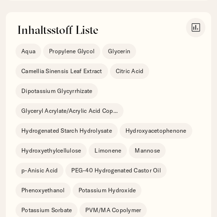
insert_chart
Inhaltsstoff Liste
Aqua
Propylene Glycol
Glycerin
Camellia Sinensis Leaf Extract
Citric Acid
Dipotassium Glycyrrhizate
Glyceryl Acrylate/Acrylic Acid Cop
...
Hydrogenated Starch Hydrolysate
Hydroxyacetophenone
Hydroxyethylcellulose
Limonene
Mannose
p-Anisic Acid
PEG-40 Hydrogenated Castor Oil
Phenoxyethanol
Potassium Hydroxide
Potassium Sorbate
PVM/MA Copolymer