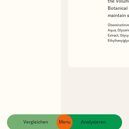
the Volum
Botanical
maintain s
Übereinstimme
Aqua,
Glyceri
Extract,
Glycy
Ethylhexylgly
Vergleichen
Menu
Analysieren
ingredients
products
brands