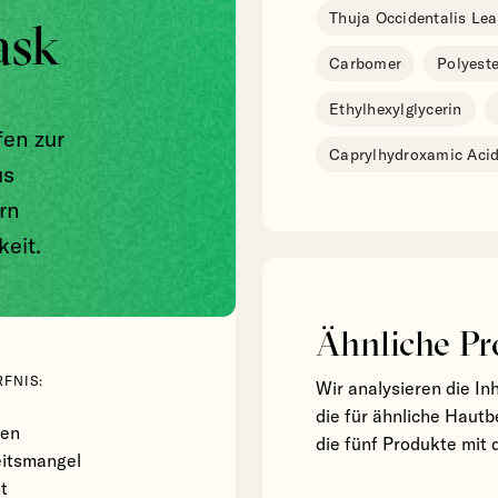
Thuja Occidentalis Lea
ask
Carbomer
Polyeste
Ethylhexylglycerin
fen zur
Caprylhydroxamic Aci
us
rn
keit.
Ähnliche Pr
FNIS:
Wir analysieren die In
die für ähnliche Hautb
ten
die fünf Produkte mit 
eitsmangel
t