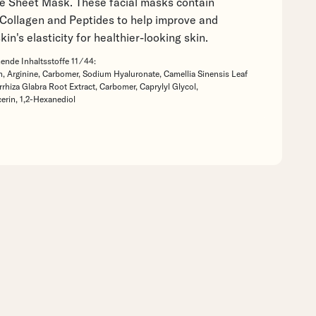
e Sheet Mask. These facial masks contain
 Collagen and Peptides to help improve and
kin's elasticity for healthier-looking skin.
nde Inhaltsstoffe 11 ⁄ 44:
n,
Arginine,
Carbomer,
Sodium Hyaluronate,
Camellia Sinensis Leaf
rrhiza Glabra Root Extract,
Carbomer,
Caprylyl Glycol,
cerin,
1,2-Hexanediol