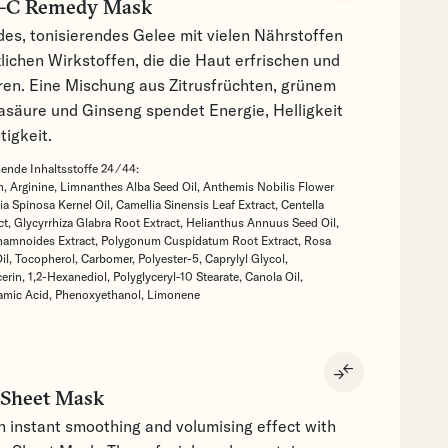
n-C Remedy Mask
des, tonisierendes Gelee mit vielen Nährstoffen
lichen Wirkstoffen, die die Haut erfrischen und
eren. Eine Mischung aus Zitrusfrüchten, grünem
lasäure und Ginseng spendet Energie, Helligkeit
tigkeit.
nde Inhaltsstoffe 24 ⁄ 44:
n,
Arginine,
Limnanthes Alba Seed Oil,
Anthemis Nobilis Flower
ia Spinosa Kernel Oil,
Camellia Sinensis Leaf Extract,
Centella
ct,
Glycyrrhiza Glabra Root Extract,
Helianthus Annuus Seed Oil,
amnoides Extract,
Polygonum Cuspidatum Root Extract,
Rosa
il,
Tocopherol,
Carbomer,
Polyester-5,
Caprylyl Glycol,
cerin,
1,2-Hexanediol,
Polyglyceryl-10 Stearate,
Canola Oil,
amic Acid,
Phenoxyethanol,
Limonene
compare_arrows
Sheet Mask
n instant smoothing and volumising effect with