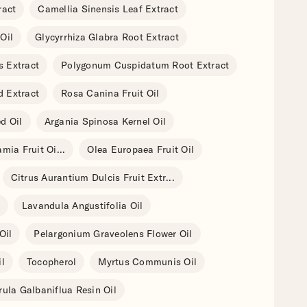
ract
Camellia Sinensis Leaf Extract
Oil
Glycyrrhiza Glabra Root Extract
 Extract
Polygonum Cuspidatum Root Extract
 Extract
Rosa Canina Fruit Oil
d Oil
Argania Spinosa Kernel Oil
mia Fruit Oi
...
Olea Europaea Fruit Oil
Citrus Aurantium Dulcis Fruit Extr
...
Lavandula Angustifolia Oil
Oil
Pelargonium Graveolens Flower Oil
l
Tocopherol
Myrtus Communis Oil
rula Galbaniflua Resin Oil