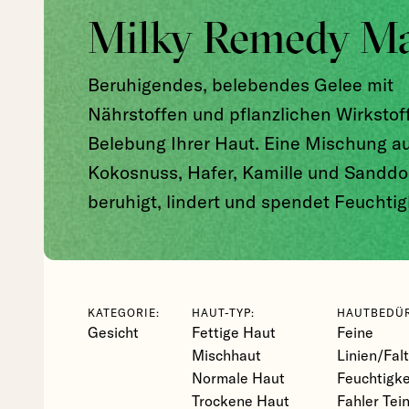
Milky Remedy M
Beruhigendes, belebendes Gelee mit
Nährstoffen und pflanzlichen Wirkstof
Belebung Ihrer Haut. Eine Mischung a
Kokosnuss, Hafer, Kamille und Sanddo
beruhigt, lindert und spendet Feuchtig
KATEGORIE:
HAUT-TYP:
HAUTBEDÜR
Gesicht
Fettige Haut
Feine
Mischhaut
Linien/Fal
Normale Haut
Feuchtigk
Trockene Haut
Fahler Tein