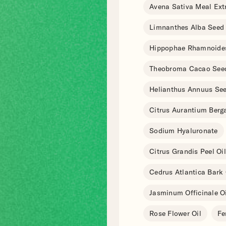
Avena Sativa Meal Ext
Limnanthes Alba Seed 
Hippophae Rhamnoides
Theobroma Cacao Seed
Helianthus Annuus See
Citrus Aurantium Berga
Sodium Hyaluronate
Citrus Grandis Peel Oil
Cedrus Atlantica Bark 
Jasminum Officinale Oi
Rose Flower Oil
Fe