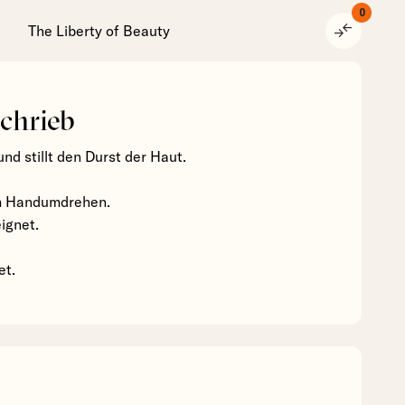
0
compare_arrows
The Liberty of Beauty
chrieb
nd stillt den Durst der Haut.
m Handumdrehen.
ignet.
et.