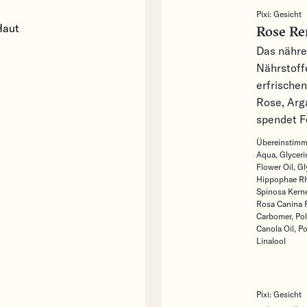
Pixi:
Gesicht
Haut
Rose R
Das nähre
Nährstoffe
erfrische
Rose, Arg
spendet F
Übereinstimme
Aqua,
Glyceri
Flower Oil,
Gl
Hippophae Rh
Spinosa Kerne
Rosa Canina F
Carbomer,
Pol
Canola Oil,
Po
Linalool
Pixi:
Gesicht