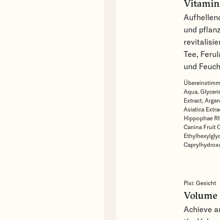
Vitami
Aufhellen
und pflanz
revitalisi
Tee, Feru
und Feuch
Übereinstimme
Aqua,
Glyceri
Extract,
Argan
Asiatica Extra
Hippophae Rh
Canina Fruit O
Ethylhexylgly
Caprylhydrox
Pixi:
Gesicht
Volume 
Achieve a