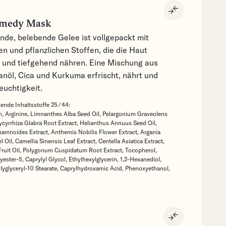
compare_arrows
emedy Mask
nde, belebende Gelee ist vollgepackt mit
n und pflanzlichen Stoffen, die die Haut
n und tiefgehend nähren. Eine Mischung aus
anöl, Cica und Kurkuma erfrischt, nährt und
euchtigkeit.
nde Inhaltsstoffe 25 ⁄ 44:
n,
Arginine,
Limnanthes Alba Seed Oil,
Pelargonium Graveolens
ycyrrhiza Glabra Root Extract,
Helianthus Annuus Seed Oil,
amnoides Extract,
Anthemis Nobilis Flower Extract,
Argania
l Oil,
Camellia Sinensis Leaf Extract,
Centella Asiatica Extract,
ruit Oil,
Polygonum Cuspidatum Root Extract,
Tocopherol,
yester-5,
Caprylyl Glycol,
Ethylhexylglycerin,
1,2-Hexanediol,
lyglyceryl-10 Stearate,
Caprylhydroxamic Acid,
Phenoxyethanol,
compare_arrows