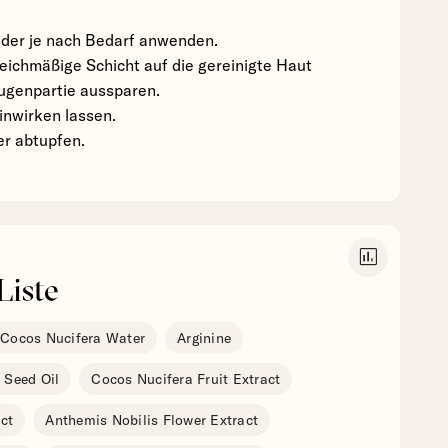
der je nach Bedarf anwenden.
gleichmäßige Schicht auf die gereinigte Haut
Augenpartie aussparen.
einwirken lassen.
er abtupfen.
insert_chart
Liste
Cocos Nucifera Water
Arginine
 Seed Oil
Cocos Nucifera Fruit Extract
act
Anthemis Nobilis Flower Extract