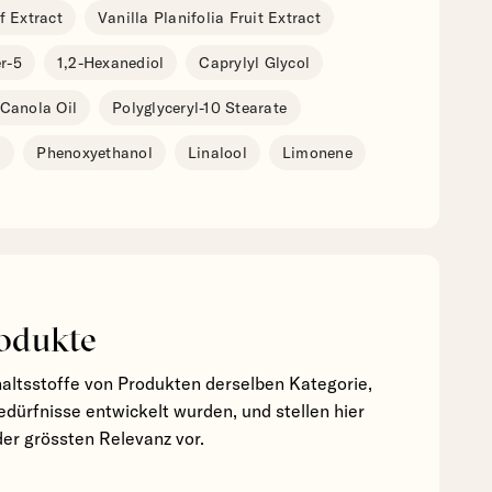
f Extract
Vanilla Planifolia Fruit Extract
r-5
1,2-Hexanediol
Caprylyl Glycol
Canola Oil
Polyglyceryl-10 Stearate
d
Phenoxyethanol
Linalool
Limonene
odukte
haltsstoffe von Produkten derselben Kategorie,
edürfnisse entwickelt wurden, und stellen hier
der grössten Relevanz vor.