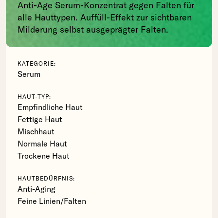
Anti-Age Serum-Konzentrat gegen Falten für
alle Hauttypen. Auffüll-Effekt zur sichtbaren
Milderung selbst ausgeprägter Falten.
KATEGORIE:
Serum
HAUT-TYP:
Empfindliche Haut
Fettige Haut
Mischhaut
Normale Haut
Trockene Haut
HAUTBEDÜRFNIS:
Anti-Aging
Feine Linien/Falten