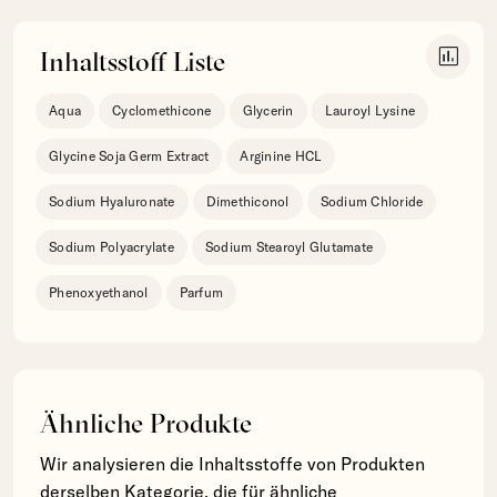
insert_chart
Inhaltsstoff Liste
Aqua
Cyclomethicone
Glycerin
Lauroyl Lysine
Glycine Soja Germ Extract
Arginine HCL
Sodium Hyaluronate
Dimethiconol
Sodium Chloride
Sodium Polyacrylate
Sodium Stearoyl Glutamate
Phenoxyethanol
Parfum
Ähnliche Produkte
Wir analysieren die Inhaltsstoffe von Produkten
derselben Kategorie, die für ähnliche