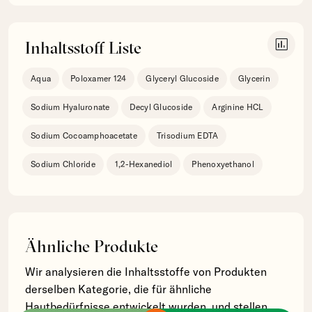
insert_chart
Inhaltsstoff Liste
Aqua
Poloxamer 124
Glyceryl Glucoside
Glycerin
Sodium Hyaluronate
Decyl Glucoside
Arginine HCL
Sodium Cocoamphoacetate
Trisodium EDTA
Sodium Chloride
1,2-Hexanediol
Phenoxyethanol
Ähnliche Produkte
Wir analysieren die Inhaltsstoffe von Produkten
derselben Kategorie, die für ähnliche
Hautbedürfnisse entwickelt wurden, und stellen