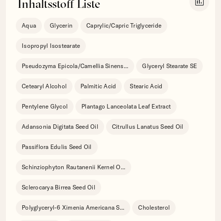
insert_chart
Inhaltsstoff Liste
Aqua
Glycerin
Caprylic/Capric Triglyceride
Isopropyl Isostearate
Pseudozyma Epicola/Camellia Sinens
...
Glyceryl Stearate SE
Cetearyl Alcohol
Palmitic Acid
Stearic Acid
Pentylene Glycol
Plantago Lanceolata Leaf Extract
Adansonia Digitata Seed Oil
Citrullus Lanatus Seed Oil
Passiflora Edulis Seed Oil
Schinziophyton Rautanenii Kernel O
...
Sclerocarya Birrea Seed Oil
Polyglyceryl-6 Ximenia Americana S
...
Cholesterol