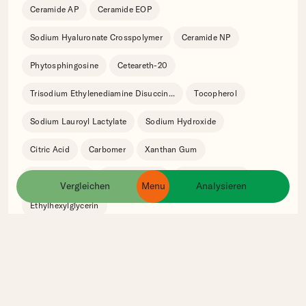
Ceramide AP
Ceramide EOP
Sodium Hyaluronate Crosspolymer
Ceramide NP
Phytosphingosine
Ceteareth-20
Trisodium Ethylenediamine Disuccin
...
Tocopherol
Sodium Lauroyl Lactylate
Sodium Hydroxide
Citric Acid
Carbomer
Xanthan Gum
Caprylyl Glycol
Chlorphenesin
Phenoxyethanol
Vergleichen
Menu
Analysieren
ingredients
products
brands
Ethylhexylglycerin
Ähnliche Produkte