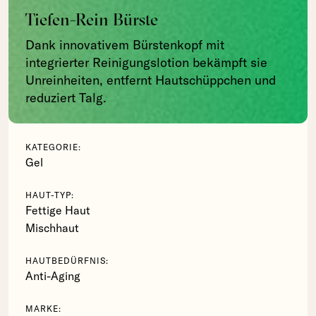
Tiefen-Rein Bürste
Dank innovativem Bürstenkopf mit
integrierter Reinigungslotion bekämpft sie
Unreinheiten, entfernt Hautschüppchen und
reduziert Talg.
KATEGORIE:
Gel
HAUT-TYP:
Fettige Haut
Mischhaut
HAUTBEDÜRFNIS:
Anti-Aging
MARKE: