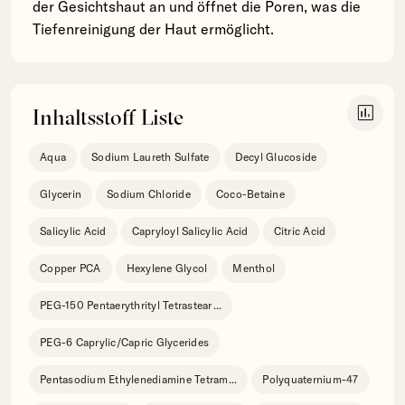
der Gesichtshaut an und öffnet die Poren, was die
Tiefenreinigung der Haut ermöglicht.
insert_chart
Inhaltsstoff Liste
Aqua
Sodium Laureth Sulfate
Decyl Glucoside
Glycerin
Sodium Chloride
Coco-Betaine
Salicylic Acid
Capryloyl Salicylic Acid
Citric Acid
Copper PCA
Hexylene Glycol
Menthol
PEG-150 Pentaerythrityl Tetrastear
...
PEG-6 Caprylic/Capric Glycerides
Pentasodium Ethylenediamine Tetram
...
Polyquaternium-47