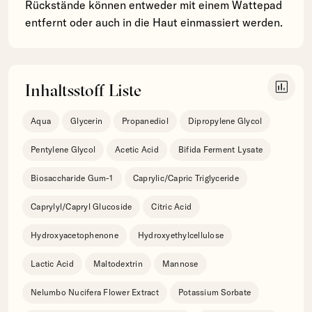
Rückstände können entweder mit einem Wattepad
entfernt oder auch in die Haut einmassiert werden.
insert_chart
Inhaltsstoff Liste
Aqua
Glycerin
Propanediol
Dipropylene Glycol
Pentylene Glycol
Acetic Acid
Bifida Ferment Lysate
Biosaccharide Gum-1
Caprylic/Capric Triglyceride
Caprylyl/Capryl Glucoside
Citric Acid
Hydroxyacetophenone
Hydroxyethylcellulose
Lactic Acid
Maltodextrin
Mannose
Nelumbo Nucifera Flower Extract
Potassium Sorbate