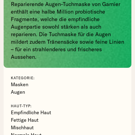
Reparierende Augen-Tuchmaske von Garnier
enthält eine halbe Million probiotische
Fragmente, welche die empfindliche
Augenpartie sowohl stärken als auch
reparieren. Die Tuchmaske für die Augen
mildert zudem Tränensäcke sowie feine Linien
– für ein strahlenderes und frischeres
Aussehen.
KATEGORIE:
Masken
Augen
HAUT-TYP:
Empfindliche Haut
Fettige Haut
Mischhaut
Normale Haut