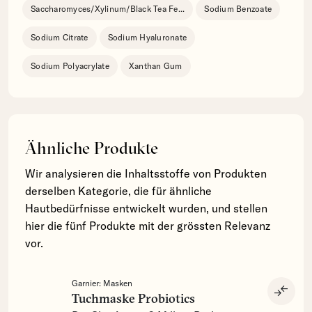
Saccharomyces/Xylinum/Black Tea Fe
...
Sodium Benzoate
Sodium Citrate
Sodium Hyaluronate
Sodium Polyacrylate
Xanthan Gum
Ähnliche Produkte
Wir analysieren die Inhaltsstoffe von Produkten
derselben Kategorie, die für ähnliche
Hautbedürfnisse entwickelt wurden, und stellen
hier die fünf Produkte mit der grössten Relevanz
vor.
Garnier:
Masken
compare_arrows
Tuchmaske Probiotics