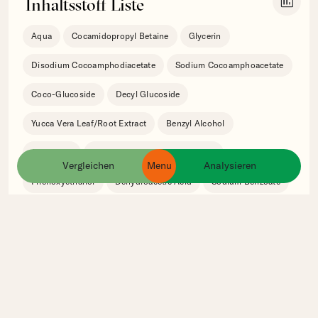
insert_chart
Inhaltsstoff Liste
Aqua
Cocamidopropyl Betaine
Glycerin
Disodium Cocoamphodiacetate
Sodium Cocoamphoacetate
Coco-Glucoside
Decyl Glucoside
Yucca Vera Leaf/Root Extract
Benzyl Alcohol
Citric Acid
Rosmarinus Officinalis Leaf Oil
Vergleichen
Menu
Analysieren
ingredients
products
brands
Phenoxyethanol
Dehydroacetic Acid
Sodium Benzoate
Ethylhexylglycerin
Ähnliche Produkte