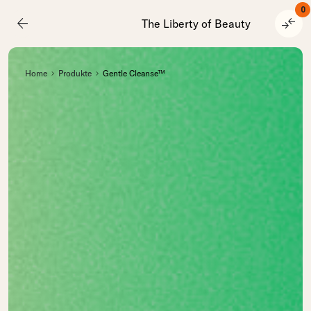
0
arrow_back
compare_arrows
The Liberty of Beauty
Home
Produkte
Gentle Cleanse™