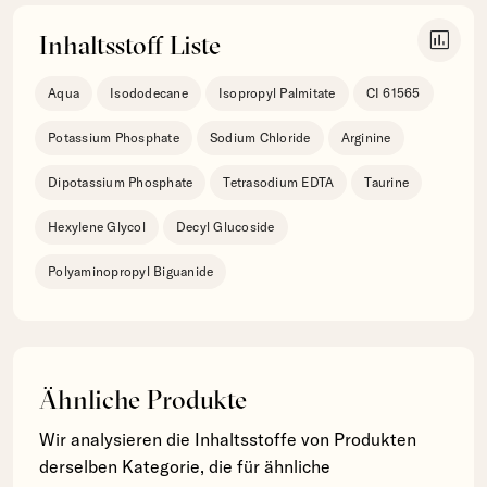
insert_chart
Inhaltsstoff Liste
Aqua
Isododecane
Isopropyl Palmitate
CI 61565
Potassium Phosphate
Sodium Chloride
Arginine
Dipotassium Phosphate
Tetrasodium EDTA
Taurine
Hexylene Glycol
Decyl Glucoside
Polyaminopropyl Biguanide
Ähnliche Produkte
Wir analysieren die Inhaltsstoffe von Produkten
derselben Kategorie, die für ähnliche