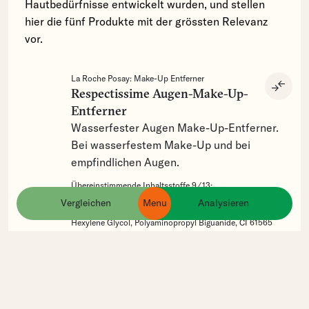
Hautbedürfnisse entwickelt wurden, und stellen
hier die fünf Produkte mit der grössten Relevanz
vor.
La Roche Posay:
Make-Up Entferner
compare_arrows
Respectissime Augen-Make-Up-
Entferner
Wasserfester Augen Make-Up-Entferner.
Bei wasserfestem Make-Up und bei
empfindlichen Augen.
Übereinstimmende Inhaltsstoffe 9 ⁄ 13:
Aqua,
Isododecane,
Isopropyl Palmitate,
Potassium
Vergleichen
Menu
Analysieren
ingredients
products
brands
Phosphate,
Sodium Chloride,
Dipotassium Phosphate,
Hexylene Glycol,
Polyaminopropyl Biguanide,
CI 61565
Garnier:
Make-Up Entferner
compare_arrows
Augen Make-up Entferner 2 in 1
Waterproof