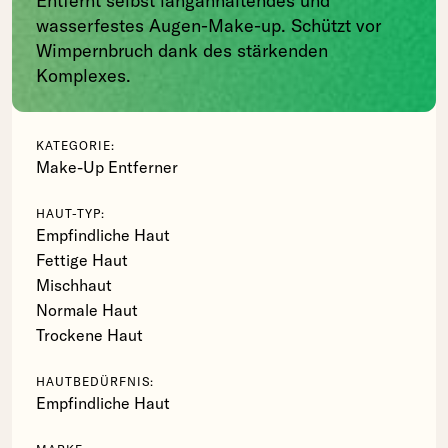
Entfernt selbst langanhaltendes und
wasserfestes Augen-Make-up. Schützt vor
Wimpernbruch dank des stärkenden
Komplexes.
KATEGORIE:
Make-Up Entferner
HAUT-TYP:
Empfindliche Haut
Fettige Haut
Mischhaut
Normale Haut
Trockene Haut
HAUTBEDÜRFNIS:
Empfindliche Haut