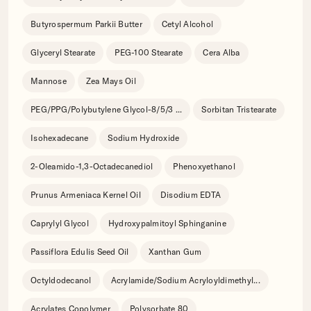
Butyrospermum Parkii Butter
Cetyl Alcohol
Glyceryl Stearate
PEG-100 Stearate
Cera Alba
Mannose
Zea Mays Oil
PEG/PPG/Polybutylene Glycol-8/5/3
...
Sorbitan Tristearate
Isohexadecane
Sodium Hydroxide
2-Oleamido-1,3-Octadecanediol
Phenoxyethanol
Prunus Armeniaca Kernel Oil
Disodium EDTA
Caprylyl Glycol
Hydroxypalmitoyl Sphinganine
Passiflora Edulis Seed Oil
Xanthan Gum
Octyldodecanol
Acrylamide/Sodium Acryloyldimethyl
...
Acrylates Copolymer
Polysorbate 80