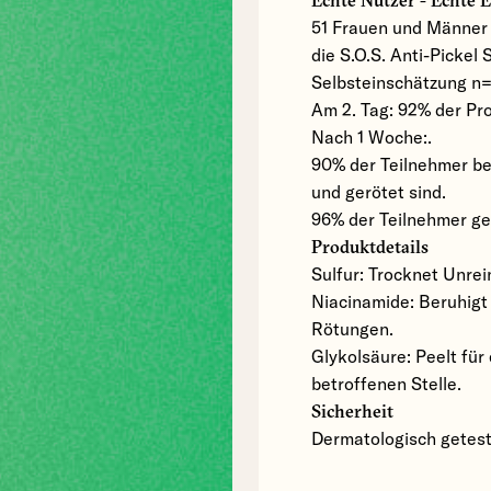
Echte Nutzer - Echte 
51 Frauen und Männer m
die S.O.S. Anti-Pickel 
Selbsteinschätzung n=
Am 2. Tag: 92% der Pr
Nach 1 Woche:.
90% der Teilnehmer be
und gerötet sind.
96% der Teilnehmer ge
Produktdetails
Sulfur: Trocknet Unrei
Niacinamide: Beruhigt 
Rötungen.
Glykolsäure: Peelt fü
betroffenen Stelle.
Sicherheit
Dermatologisch getest