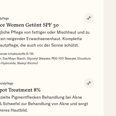
compare_arrows
lpflege
ce Women Getönt SPF 30
gliche Pflege von fettiger oder Mischhaut und zu
ten neigender Erwachsenenhaut. Komplette
autpflege, die auch vor der Sonne schützt.
nde Inhaltsstoffe 8 ⁄ 25:
n,
Zea Mays Starch,
Glyceryl Stearate,
PEG-100 Stearate,
Disodium
 Hydroxide,
Stearyl Alcohol
compare_arrows
zialpflege
Spot Treatment 8%
zielte Pigmentflecken Behandlung bei Akne
 % Schwefel zur Behandlung von Akne und sorgt
areres Hautbild.