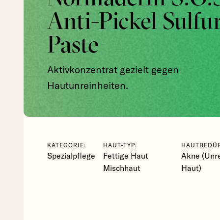
Anti-Pickel Sulfu
Paste
Aktivkonzentrat gezielt gegen
Hautunreinheiten.
KATEGORIE:
HAUT-TYP:
HAUTBEDÜR
Spezialpflege
Fettige Haut
Akne (Unr
Mischhaut
Haut)