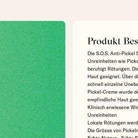
Produkt Bes
Die S.O.S. Anti-Pickel
Unreinheiten wie Pick
beruhigt Rötungen. Di
Haut geeignet. Über di
schnell einzelne Uneb
Pickel-Creme wurde der
empfindliche Haut gee
Klinisch erwiesene Wi
Unreinheiten
Lokale Rötungen werd
Die Grösse von Pickeln