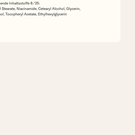
nde Inhaltsstoffe 8 ⁄ 25:
l Stearate,
Niacinamide,
Cetearyl Alcohol,
Glycerin,
ol,
Tocopheryl Acetate,
Ethylhexylglycerin