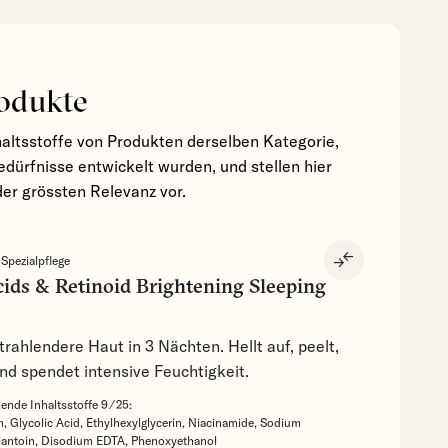
odukte
haltsstoffe von Produkten derselben Kategorie,
edürfnisse entwickelt wurden, und stellen hier
der grössten Relevanz vor.
compare_arrows
:
Spezialpflege
cids & Retinoid Brightening Sleeping
trahlendere Haut in 3 Nächten. Hellt auf, peelt,
nd spendet intensive Feuchtigkeit.
nde Inhaltsstoffe 9 ⁄ 25:
n,
Glycolic Acid,
Ethylhexylglycerin,
Niacinamide,
Sodium
lantoin,
Disodium EDTA,
Phenoxyethanol