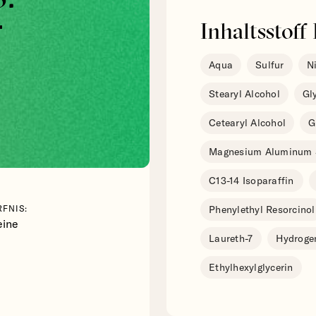
r
Inhaltsstoff 
Aqua
Sulfur
N
Stearyl Alcohol
Gl
Cetearyl Alcohol
G
Magnesium Aluminum S
C13-14 Isoparaffin
FNIS:
Phenylethyl Resorcinol
eine
Laureth-7
Hydrogen
Ethylhexylglycerin