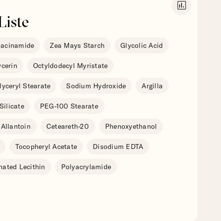
insert_chart
Liste
iacinamide
Zea Mays Starch
Glycolic Acid
ycerin
Octyldodecyl Myristate
lyceryl Stearate
Sodium Hydroxide
Argilla
ilicate
PEG-100 Stearate
Allantoin
Ceteareth-20
Phenoxyethanol
Tocopheryl Acetate
Disodium EDTA
ated Lecithin
Polyacrylamide