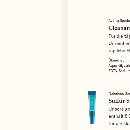
Avène:
Spezia
Cleanan
Für die tä
Unreinhei
tägliche H
Übereinstimme
Aqua,
Glyceri
EDTA,
Sodium
Naturium:
Spe
Sulfur 
Unsere ge
enthält 8
für ein kl