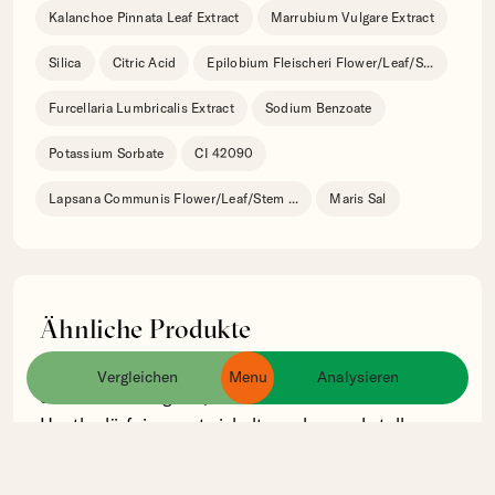
Kalanchoe Pinnata Leaf Extract
Marrubium Vulgare Extract
Silica
Citric Acid
Epilobium Fleischeri Flower/Leaf/S
...
Furcellaria Lumbricalis Extract
Sodium Benzoate
Potassium Sorbate
CI 42090
Lapsana Communis Flower/Leaf/Stem
...
Maris Sal
Ähnliche Produkte
Wir analysieren die Inhaltsstoffe von Produkten
Vergleichen
Menu
Analysieren
ingredients
products
brands
derselben Kategorie, die für ähnliche
Hautbedürfnisse entwickelt wurden, und stellen
hier die fünf Produkte mit der grössten Relevanz
vor.