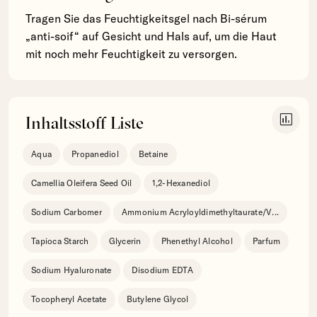
Tragen Sie das Feuchtigkeitsgel nach Bi-sérum
„anti-soif“ auf Gesicht und Hals auf, um die Haut
mit noch mehr Feuchtigkeit zu versorgen.
insert_chart
Inhaltsstoff Liste
Aqua
Propanediol
Betaine
Camellia Oleifera Seed Oil
1,2-Hexanediol
Sodium Carbomer
Ammonium Acryloyldimethyltaurate/V
...
Tapioca Starch
Glycerin
Phenethyl Alcohol
Parfum
Sodium Hyaluronate
Disodium EDTA
Tocopheryl Acetate
Butylene Glycol