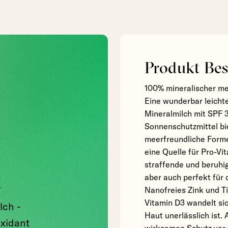
Produkt Bes
100% mineralischer me
Eine wunderbar leicht
Mineralmilch mit SPF 
Sonnenschutzmittel bie
meerfreundliche Forme
eine Quelle für Pro-Vit
straffende und beruhi
t
aber auch perfekt für 
Nanofreies Zink und T
Vitamin D3 wandelt sic
lch -
Haut unerlässlich ist.
oxidant