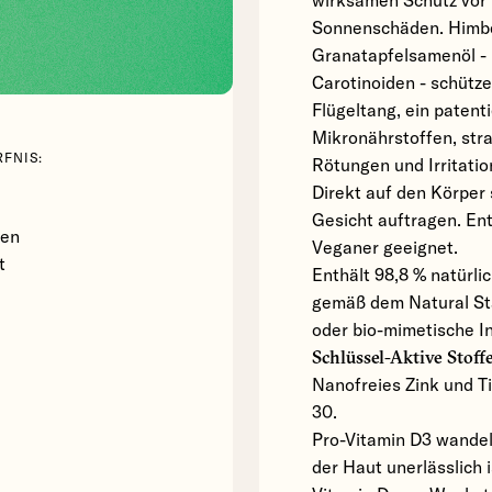
wirksamen Schutz vor
Sonnenschäden. Himbee
Granatapfelsamenöl - 
Carotinoiden - schütze
Flügeltang, ein patent
Mikronährstoffen, stra
FNIS:
Rötungen und Irritatio
Direkt auf den Körper
Gesicht auftragen. Ent
ten
Veganer geeignet.
t
Enthält 98,8 % natürli
gemäß dem Natural Sta
oder bio-mimetische In
Schlüssel-Aktive Stoff
Nanofreies Zink und T
30.
Pro-Vitamin D3 wandelt
der Haut unerlässlich i