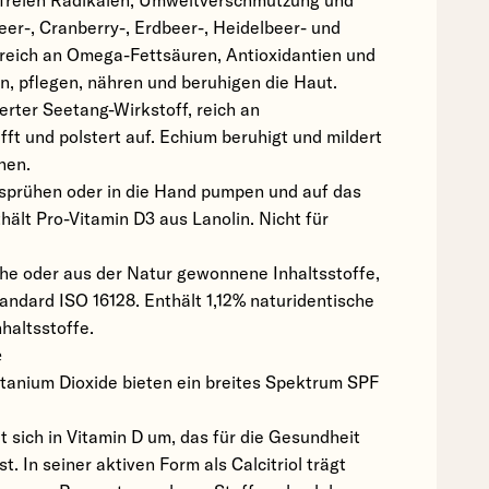
 freien Radikalen, Umweltverschmutzung und
r-, Cranberry-, Erdbeer-, Heidelbeer- und
reich an Omega-Fettsäuren, Antioxidantien und
n, pflegen, nähren und beruhigen die Haut.
ierter Seetang-Wirkstoff, reich an
fft und polstert auf. Echium beruhigt und mildert
nen.
 sprühen oder in die Hand pumpen und auf das
hält Pro-Vitamin D3 aus Lanolin. Nicht für
che oder aus der Natur gewonnene Inhaltsstoffe,
ndard ISO 16128. Enthält 1,12% naturidentische
haltsstoffe.
e
itanium Dioxide bieten ein breites Spektrum SPF
 sich in Vitamin D um, das für die Gesundheit
st. In seiner aktiven Form als Calcitriol trägt