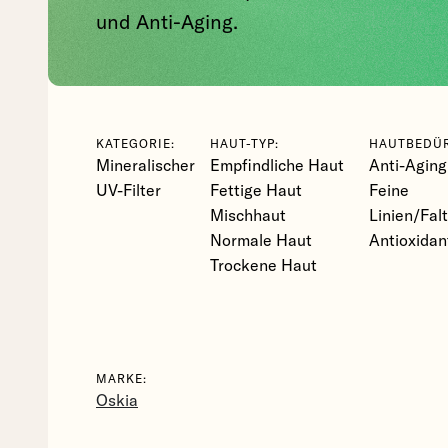
und Anti-Aging.
KATEGORIE:
HAUT-TYP:
HAUTBEDÜR
Mineralischer
Empfindliche Haut
Anti-Aging
UV-Filter
Fettige Haut
Feine
Mischhaut
Linien/Fal
Normale Haut
Antioxidan
Trockene Haut
MARKE:
Oskia