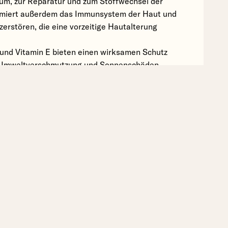
m, zur Reparatur und zum Stoffwechsel der
timiert außerdem das Immunsystem der Haut und
u zerstören, die eine vorzeitige Hautalterung
 und Vitamin E bieten einen wirksamen Schutz
, Umweltverschmutzung und Sonnenschäden.
eer-, Erdbeer-, Heidelbeer- und
reich an Omega-Fettsäuren, Antioxidantien und
n, pflegen, nähren und beruhigen.
ierter Seetang-Wirkstoff, reich an
ft und polstert auf.
ftigt und reduziert Rötungen und Irritationen.
A Schutz) = 30
 ist UVA-Schutz.
 = 373,8nm.
2,01.