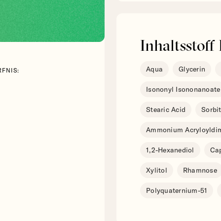
Inhaltsstoff 
Aqua
Glycerin
FNIS:
Isononyl Isononanoate
Stearic Acid
Sorbi
Ammonium Acryloyldim
1,2-Hexanediol
Cap
Xylitol
Rhamnose
Polyquaternium-51