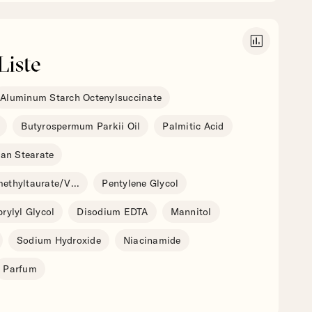
insert_chart
Liste
Aluminum Starch Octenylsuccinate
Butyrospermum Parkii Oil
Palmitic Acid
tan Stearate
ethyltaurate/V
...
Pentylene Glycol
rylyl Glycol
Disodium EDTA
Mannitol
Sodium Hydroxide
Niacinamide
Parfum