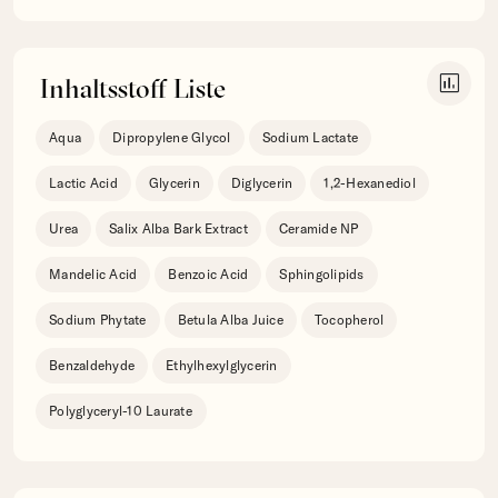
insert_chart
Inhaltsstoff Liste
Aqua
Dipropylene Glycol
Sodium Lactate
Lactic Acid
Glycerin
Diglycerin
1,2-Hexanediol
Urea
Salix Alba Bark Extract
Ceramide NP
Mandelic Acid
Benzoic Acid
Sphingolipids
Sodium Phytate
Betula Alba Juice
Tocopherol
Benzaldehyde
Ethylhexylglycerin
Polyglyceryl-10 Laurate