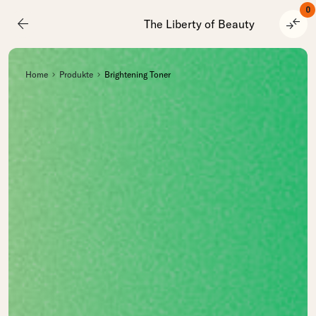
0
arrow_back
compare_arrows
The Liberty of Beauty
Home
Produkte
Brightening Toner