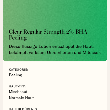
Clear Regular Strength 2% BHA
Peeling
Diese flüssige Lotion entschuppt die Haut,
bekämpft wirksam Unreinheiten und Mitesser.
KATEGORIE:
Peeling
HAUT-TYP:
Mischhaut
Normale Haut
HAUTBEDÜRFNIS: