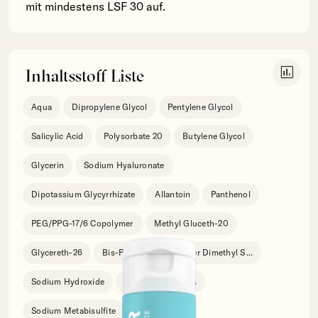
mit mindestens LSF 30 auf.
insert_chart
Inhaltsstoff Liste
Aqua
Dipropylene Glycol
Pentylene Glycol
Salicylic Acid
Polysorbate 20
Butylene Glycol
Glycerin
Sodium Hyaluronate
Dipotassium Glycyrrhizate
Allantoin
Panthenol
PEG/PPG-17/6 Copolymer
Methyl Gluceth-20
Glycereth-26
Bis-PEG-18 Methyl Ether Dimethyl S
...
Sodium Hydroxide
Tetrasodium EDTA
Sodium Metabisulfite