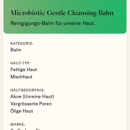
Microbiotic Gentle Cleansing Balm
Reingigungs-Balm für unreine Haut.
KATEGORIE:
Balm
HAUT-TYP:
Fettige Haut
Mischhaut
HAUTBEDÜRFNIS:
Akne (Unreine Haut)
Vergrösserte Poren
Ölige Haut
MARKE: