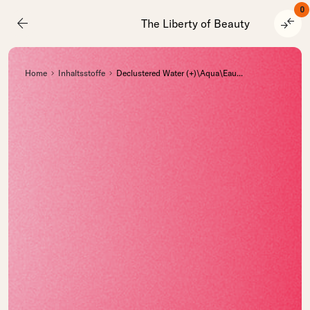
0
arrow_back
compare_arrows
The Liberty of Beauty
Home
Inhaltsstoffe
Declustered Water (+)\Aqua\Eau
...