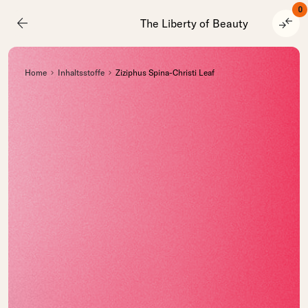
0
arrow_back
compare_arrows
The Liberty of Beauty
Home
Inhaltsstoffe
Ziziphus Spina-Christi Leaf