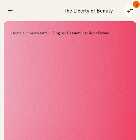
0
arrow_back
compare_arrows
The Liberty of Beauty
Home
Inhaltsstoffe
Zingiber Cassumunar Root Powde
...