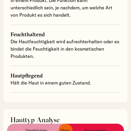
in einem Produkt. Die Funktion kann
unterschiedlich sein, je nachdem, um welche Art
von Produkt es sich handelt.
Feuchthaltend
Die Hautfeuchtigkeit wird aufrechterhalten oder es
bindet die Feuchtigkeit in den kosmetischen
Produkten.
Hautpflegend
Hält die Haut in einem guten Zustand.
Hauttyp Analyse
Zingiber Cassumunar Root Powder wurde in keinem
Vergleichen
Menu
Analysieren
ingredients
products
brands