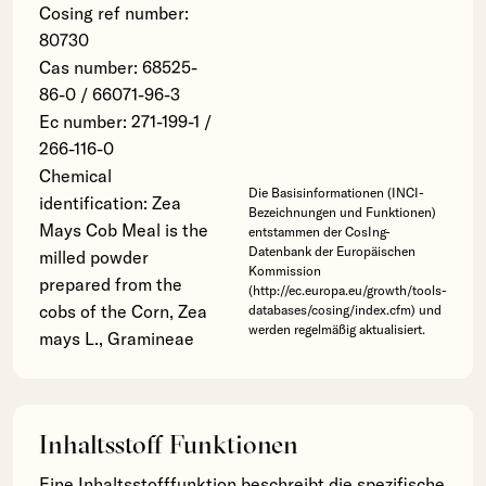
Cosing ref number:
80730
Cas number: 68525-
86-0 / 66071-96-3
Ec number: 271-199-1 /
266-116-0
Chemical
Die Basisinformationen (INCI-
identification: Zea
Bezeichnungen und Funktionen)
Mays Cob Meal is the
entstammen der CosIng-
Datenbank der Europäischen
milled powder
Kommission
prepared from the
(http://ec.europa.eu/growth/tools-
cobs of the Corn, Zea
databases/cosing/index.cfm) und
werden regelmäßig aktualisiert.
mays L., Gramineae
Inhaltsstoff Funktionen
Eine Inhaltsstofffunktion beschreibt die spezifische