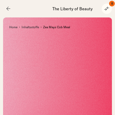
0
arrow_back
compare_arrows
The Liberty of Beauty
Home
Inhaltsstoffe
Zea Mays Cob Meal