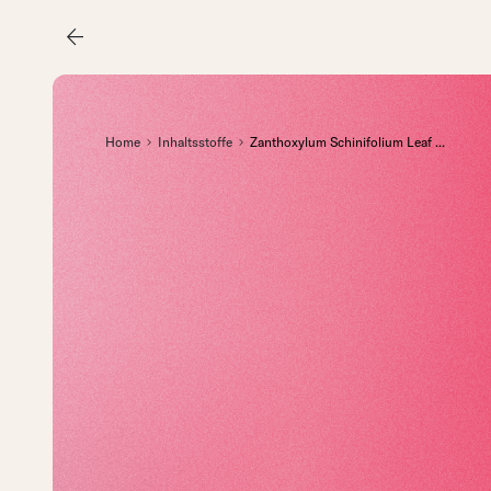
arrow_back
Home
Inhaltsstoffe
Zanthoxylum Schinifolium Leaf
...