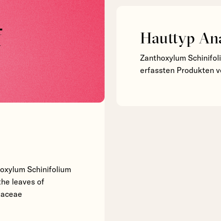
f
Hauttyp An
Zanthoxylum Schinifol
erfassten Produkten 
hoxylum Schinifolium
the leaves of
taceae