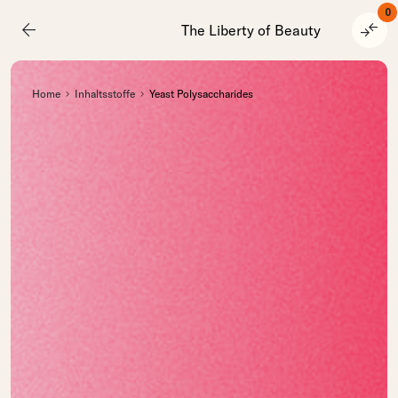
0
arrow_back
compare_arrows
The Liberty of Beauty
Home
Inhaltsstoffe
Yeast Polysaccharides