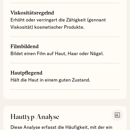
Viskositätsregelnd
Erhöht oder verringert die Zähigkeit (gennant
Viskosität) kosmetischer Produkte.
Filmbildend
Bildet einen Film auf Haut, Haar oder Nägel.
Hautpflegend
Hält die Haut in einem guten Zustand.
insert_chart
Hauttyp Analyse
Diese Analyse erfasst die Häufigkeit, mit der ein