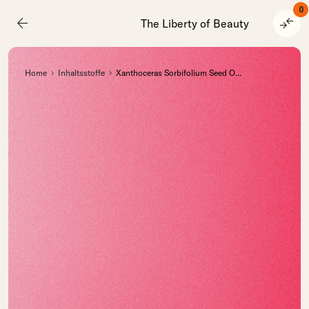
0
arrow_back
compare_arrows
The Liberty of Beauty
Home
Inhaltsstoffe
Xanthoceras Sorbifolium Seed O
...