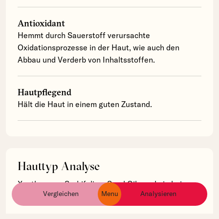
Antioxidant
Hemmt durch Sauerstoff verursachte
Oxidationsprozesse in der Haut, wie auch den
Abbau und Verderb von Inhaltsstoffen.
Hautpflegend
Hält die Haut in einem guten Zustand.
Hauttyp Analyse
Xanthoceras Sorbifolium Seed Oil wurde in keinem
Vergleichen
Menu
Analysieren
ingredients
products
brands
von uns erfassten Produkten verwendet.