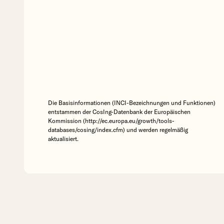
Die Basisinformationen (INCI-Bezeichnungen und Funktionen)
entstammen der CosIng-Datenbank der Europäischen
Kommission (http://ec.europa.eu/growth/tools-
databases/cosing/index.cfm) und werden regelmäßig
aktualisiert.