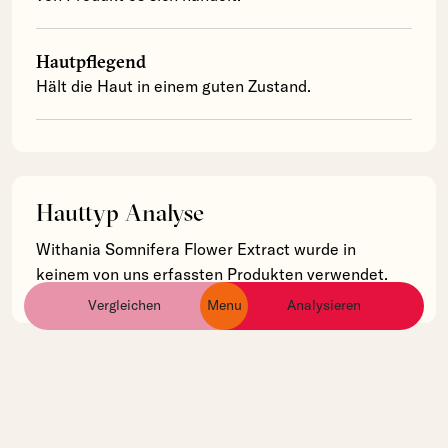
Hautpflegend
Hält die Haut in einem guten Zustand.
Hauttyp Analyse
Withania Somnifera Flower Extract wurde in
keinem von uns erfassten Produkten verwendet.
Vergleichen
Menu
Analysieren
ingredients
products
brands