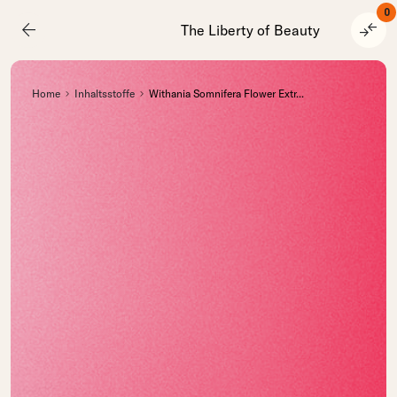
0
arrow_back
compare_arrows
The Liberty of Beauty
Home
Inhaltsstoffe
Withania Somnifera Flower Extr
...