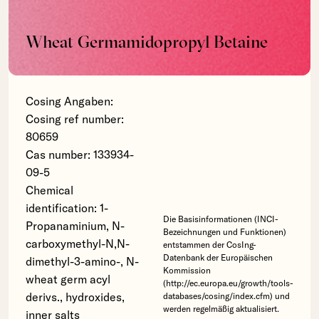
Wheat Germamidopropyl Betaine
Cosing Angaben:
Cosing ref number:
80659
Cas number: 133934-
09-5
Chemical
identification: 1-
Die Basisinformationen (INCI-
Propanaminium, N-
Bezeichnungen und Funktionen)
carboxymethyl-N,N-
entstammen der CosIng-
Datenbank der Europäischen
dimethyl-3-amino-, N-
Kommission
wheat germ acyl
(http://ec.europa.eu/growth/tools-
derivs., hydroxides,
databases/cosing/index.cfm) und
werden regelmäßig aktualisiert.
inner salts