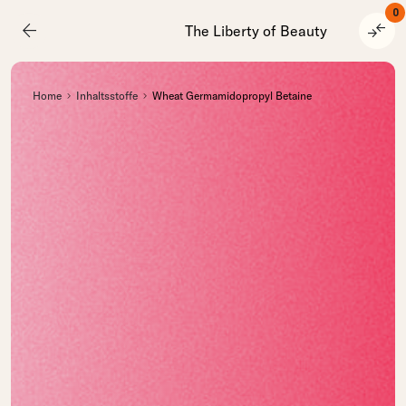
0
arrow_back
compare_arrows
The Liberty of Beauty
Home
Inhaltsstoffe
Wheat Germamidopropyl Betaine