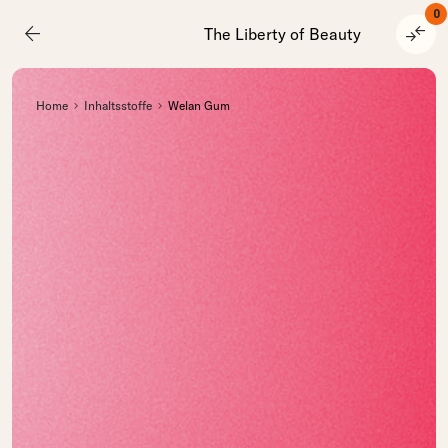
0
arrow_back
compare_arrows
The Liberty of Beauty
Home
Inhaltsstoffe
Welan Gum