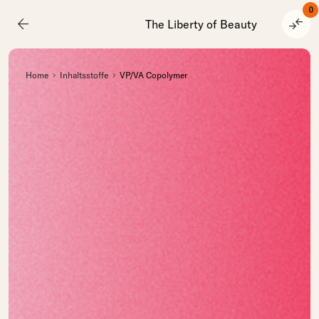
0
arrow_back
compare_arrows
The Liberty of Beauty
Home
Inhaltsstoffe
VP/VA Copolymer