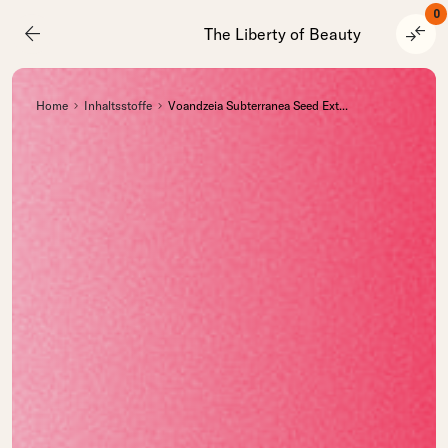
0
arrow_back
compare_arrows
The Liberty of Beauty
Home
Inhaltsstoffe
Voandzeia Subterranea Seed Ext
...