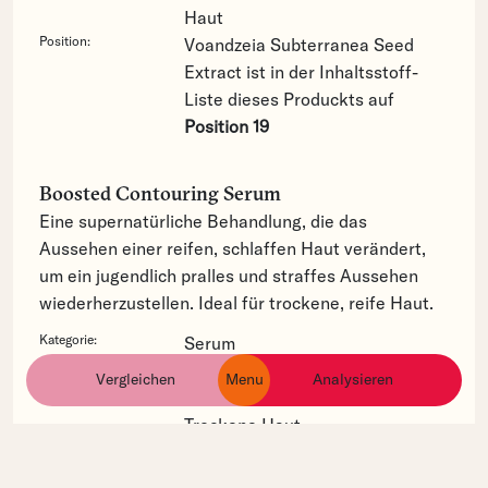
Haut
Position:
Voandzeia Subterranea Seed
Extract ist in der Inhaltsstoff-
Liste dieses Produckts auf
Position 19
Boosted Contouring Serum
Eine supernatürliche Behandlung, die das
Aussehen einer reifen, schlaffen Haut verändert,
um ein jugendlich pralles und straffes Aussehen
wiederherzustellen. Ideal für trockene, reife Haut.
Kategorie:
Serum
Haut-Type:
Empfindliche Haut
Fettige Haut
Vergleichen
Menu
Analysieren
ingredients
products
brands
Mischhaut
Normale Haut
Trockene Haut
Hautbedürfnis:
Anti-Aging
Feine Linien/Falten
Feuchtigkeitsmangel
Trockene