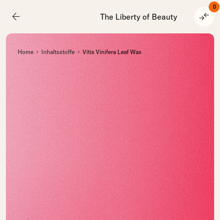
0
arrow_back
compare_arrows
The Liberty of Beauty
Home
Inhaltsstoffe
Vitis Vinifera Leaf Wax