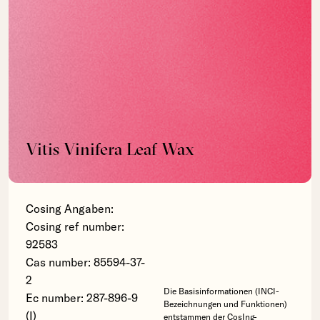
Vitis Vinifera Leaf Wax
Cosing Angaben:
Cosing ref number:
92583
Cas number: 85594-37-
2
Die Basisinformationen (INCI-
Ec number: 287-896-9
Bezeichnungen und Funktionen)
(I)
entstammen der CosIng-