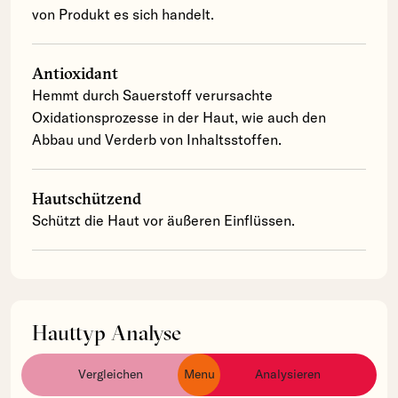
von Produkt es sich handelt.
Antioxidant
Hemmt durch Sauerstoff verursachte
Oxidationsprozesse in der Haut, wie auch den
Abbau und Verderb von Inhaltsstoffen.
Hautschützend
Schützt die Haut vor äußeren Einflüssen.
Hauttyp Analyse
Vitis Vinifera Fruit Meristem Cell Culture wurde in
Vergleichen
Menu
Analysieren
ingredients
products
brands
keinem von uns erfassten Produkten verwendet.