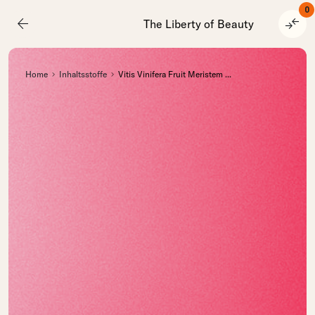
0
arrow_back
compare_arrows
The Liberty of Beauty
Home
Inhaltsstoffe
Vitis Vinifera Fruit Meristem
...