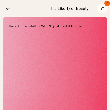
0
arrow_back
compare_arrows
The Liberty of Beauty
Home
Inhaltsstoffe
Vitex Negundo Leaf Cell Extrac
...