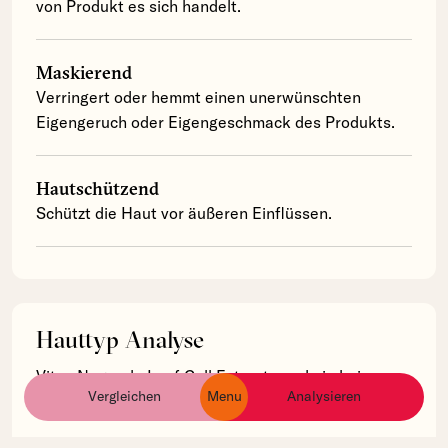
von Produkt es sich handelt.
Maskierend
Verringert oder hemmt einen unerwünschten
Eigengeruch oder Eigengeschmack des Produkts.
Hautschützend
Schützt die Haut vor äußeren Einflüssen.
Hauttyp Analyse
Vitex Negundo Leaf Cell Extract wurde in keinem
Vergleichen
Menu
Analysieren
ingredients
products
brands
von uns erfassten Produkten verwendet.