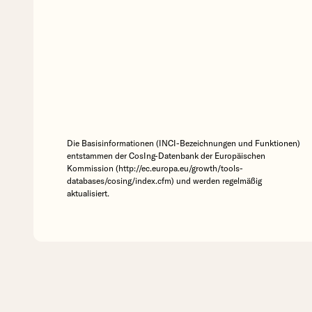
Die Basisinformationen (INCI-Bezeichnungen und Funktionen)
entstammen der CosIng-Datenbank der Europäischen
Kommission (http://ec.europa.eu/growth/tools-
databases/cosing/index.cfm) und werden regelmäßig
aktualisiert.