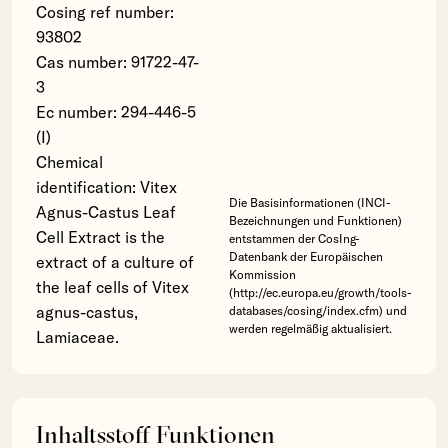
Cosing ref number:
93802
Cas number: 91722-47-
3
Ec number: 294-446-5
(I)
Chemical
identification: Vitex
Die Basisinformationen (INCI-
Agnus-Castus Leaf
Bezeichnungen und Funktionen)
Cell Extract is the
entstammen der CosIng-
Datenbank der Europäischen
extract of a culture of
Kommission
the leaf cells of Vitex
(http://ec.europa.eu/growth/tools-
agnus-castus,
databases/cosing/index.cfm) und
werden regelmäßig aktualisiert.
Lamiaceae.
Inhaltsstoff Funktionen