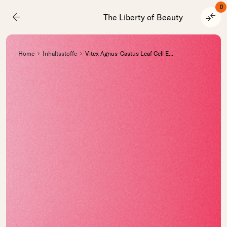
0
arrow_back
compare_arrows
The Liberty of Beauty
Home
Inhaltsstoffe
Vitex Agnus-Castus Leaf Cell E
...