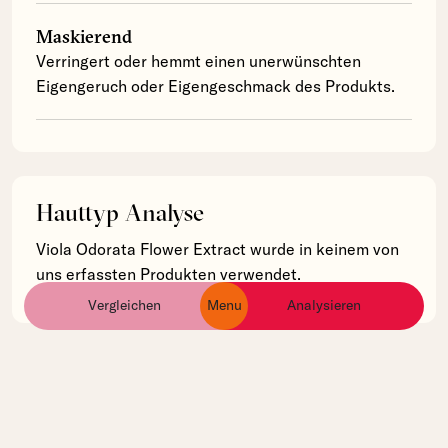
Maskierend
Verringert oder hemmt einen unerwünschten
Eigengeruch oder Eigengeschmack des Produkts.
Hauttyp Analyse
Viola Odorata Flower Extract wurde in keinem von
uns erfassten Produkten verwendet.
Vergleichen
Menu
Analysieren
ingredients
products
brands