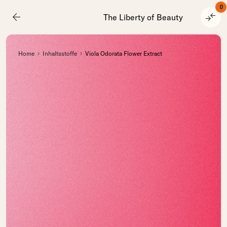
0
arrow_back
compare_arrows
The Liberty of Beauty
Home
Inhaltsstoffe
Viola Odorata Flower Extract