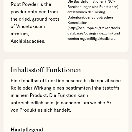
Die Basisinformationen (INCI-
Root Powder is the
Bezeichnungen und Funktionen)
powder obtained from
entstammen der CosIng-
Datenbank der Europäischen
the dried, ground roots
Kommission
of Vincetoxicum
(http://ec.europa.eu/growth/tools-
atratum,
databases/cosing/index.cfm) und
werden regelmäßig aktualisiert.
Asclépiadacées.
Inhaltsstoff Funktionen
Eine Inhaltsstofffunktion beschreibt die spezifische
Rolle oder Wirkung eines bestimmten Inhaltsstoffs
in einem Produkt. Die Funktion kann
unterschiedlich sein, je nachdem, um welche Art
von Produkt es sich handelt.
Hautpflegend