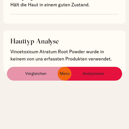
Hält die Haut in einem guten Zustand.
Hauttyp Analyse
Vincetoxicum Atratum Root Powder wurde in
keinem von uns erfassten Produkten verwendet.
Vergleichen
Menu
Analysieren
ingredients
products
brands
The Liberty of Beauty gibt dir die Möglichkeit, deine
Hautpflege zu optimieren.
Vergleiche Produkte, entschlüssle Inhaltsstoffe und