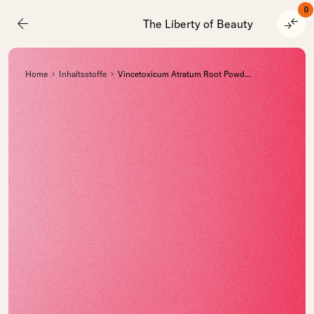
0
arrow_back
compare_arrows
The Liberty of Beauty
Home
Inhaltsstoffe
Vincetoxicum Atratum Root Powd
...