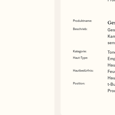
Produktname:
Ges
Beschrieb:
Ges
Kam
sen
Kategorie:
Ton
Haut-Type:
Emp
Ha
Hautbedürfnis:
Feu
Hau
Position:
t-Bu
Pro