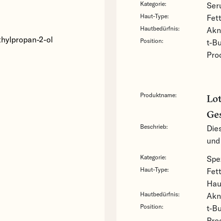
Kategorie:
Ser
Haut-Type:
Fet
Hautbedürfnis:
Akn
thylpropan-2-ol
Position:
t-Bu
Pro
Produktname:
Lot
Ge
Beschrieb:
Die
und 
Kategorie:
Spe
Haut-Type:
Fet
Hau
Hautbedürfnis:
Akn
Position:
t-Bu
Pro