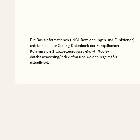
Die Basisinformationen (INCI-Bezeichnungen und Funktionen)
entstammen der CosIng-Datenbank der Europäischen
Kommission (http://ec.europa.eu/growth/tools-
databases/cosing/index.cfm) und werden regelmäßig
aktualisiert.
The Libe
Vergle