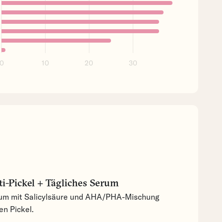
0
10
20
30
i-Pickel + Tägliches Serum
um mit Salicylsäure und AHA/PHA-Mischung
en Pickel.