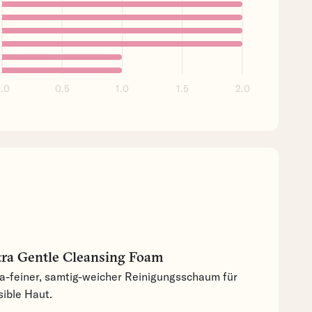
.0
0.5
1.0
1.5
2.0
tra Gentle Cleansing Foam
ra-feiner, samtig-weicher Reinigungsschaum für
sible Haut.