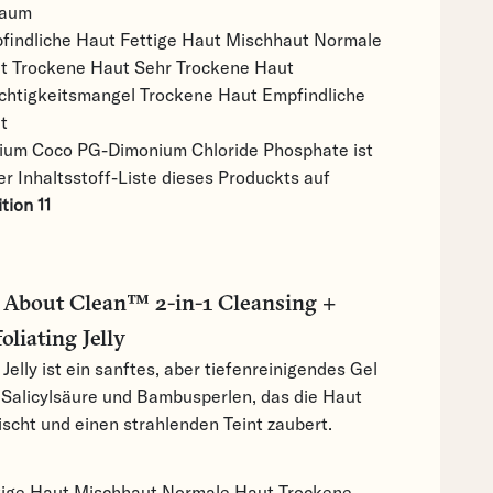
aum
findliche Haut
Fettige Haut
Mischhaut
Normale
ut
Trockene Haut
Sehr Trockene Haut
chtigkeitsmangel
Trockene Haut
Empfindliche
t
ium Coco PG-Dimonium Chloride Phosphate ist
er Inhaltsstoff-Liste dieses Produckts auf
tion 11
 About Clean™ 2-in-1 Cleansing +
oliating Jelly
Jelly ist ein sanftes, aber tiefenreinigendes Gel
 Salicylsäure und Bambusperlen, das die Haut
ischt und einen strahlenden Teint zaubert.
tige Haut
Mischhaut
Normale Haut
Trockene