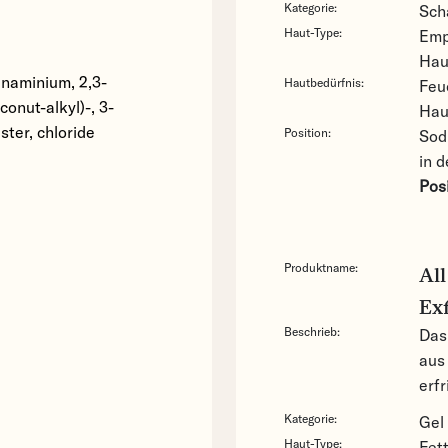
Kategorie:
Sch
Haut-Type:
Emp
Ha
anaminium, 2,3-
Hautbedürfnis:
Feu
onut-alkyl)-, 3-
Hau
ter, chloride
Position:
Sod
in d
Posi
Produktname:
All
Exf
Beschrieb:
Das 
aus
erfr
Kategorie:
Gel
Haut-Type:
Fet