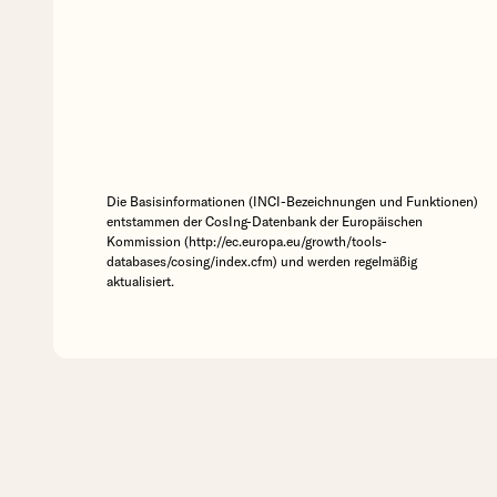
Die Basisinformationen (INCI-Bezeichnungen und Funktionen)
entstammen der CosIng-Datenbank der Europäischen
Kommission (http://ec.europa.eu/growth/tools-
databases/cosing/index.cfm) und werden regelmäßig
aktualisiert.
The Libe