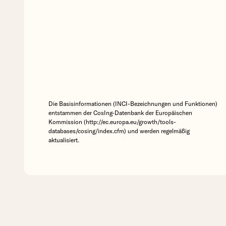
Die Basisinformationen (INCI-Bezeichnungen und Funktionen)
entstammen der CosIng-Datenbank der Europäischen
Kommission (http://ec.europa.eu/growth/tools-
databases/cosing/index.cfm) und werden regelmäßig
aktualisiert.