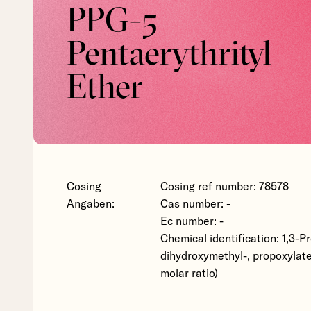
PPG-5
Pentaerythrityl
Ether
Cosing
Cosing ref number: 78578
Angaben:
Cas number: -
Ec number: -
Chemical identification: 1,3-P
dihydroxymethyl-, propoxylat
molar ratio)