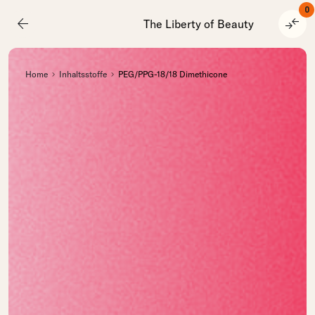
0
arrow_back
compare_arrows
The Liberty of Beauty
Home
Inhaltsstoffe
PEG/PPG-18/18 Dimethicone