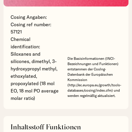
Cosing Angaben:
Cosing ref number:
57121
Chemical
identification:
Siloxanes and
Die Basisinformationen (INCI-
silicones, dimethyl, 3-
Bezeichnungen und Funktionen)
hydroxypropyl methyl,
entstammen der CosIng-
Datenbank der Europäischen
ethoxylated,
Kommission
propoxylated (18 mol
(http://ec.europa.eu/growth/tools-
EO, 18 mol PO average
databases/cosing/index.cfm) und
werden regelmäßig aktualisiert.
molar ratio)
Inhaltsstoff Funktionen