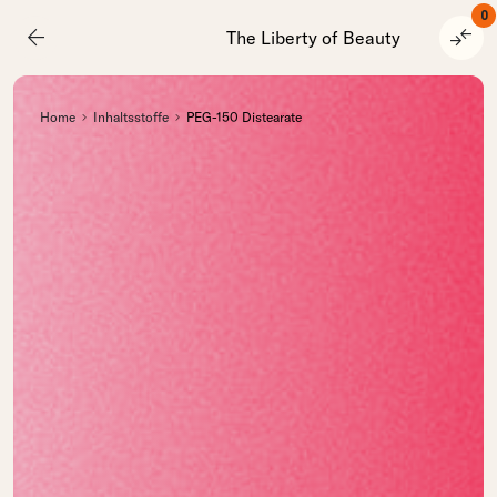
0
arrow_back
compare_arrows
The Liberty of Beauty
Home
Inhaltsstoffe
PEG-150 Distearate